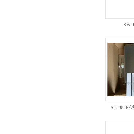
KW-
AJB-00