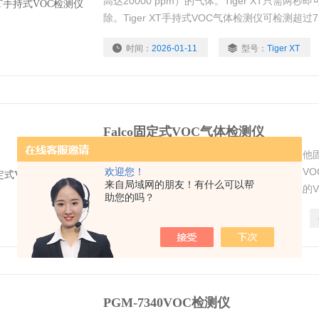
高达20000 ppm）的气体。Tiger XT只需
除。Tiger XT手持式VOC气体检测仪可检测超过
时间：
2026-01-11
型号：
Tiger XT
Falco固定式VOC气体检测仪
Falco扩散式-固定VOC气体检测仪，可消除其
可以连续监测危险区域的挥发性有机化合物（VOC）
欢迎您！
来自局域网的朋友！有什么可以帮
体检测仪是检测炼油厂和汽油化工设施等区域的VOC
助您的吗？
固定式VOC气体检测仪，有一个位于外部的本安
时间：
2026-01-11
型号：
Falco
行维修，而不需要热工许可。双重认证使该检测
校准，而不必切断电源
PGM-7340VOC检测仪