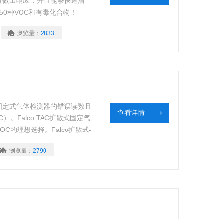
两秒即可做出响应，并且能够快速清
750种VOC和有毒化合物！
浏览量：
2833
他固定式气体检测器的错误读数且
查看详情
。Falco TAC扩散式固定气
的理想选择。Falco扩散式-
型传感器，可以快速、方便地进
浏览量：
2790
仪可以在危险环境下进行维修和