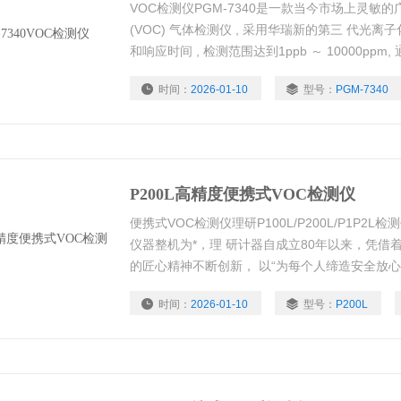
VOC检测仪PGM-7340是一款当今市场上灵敏
(VOC) 气体检测仪 , 采用华瑞新的第三 代光离子化
和响应时间 , 检测范围达到1ppb ～ 10000p
的无线数据传输和远程监控。可广泛应用在环保
时间：
2026-01-10
型号：
PGM-7340
业安全、石油石化等行业。
P200L高精度便携式VOC检测仪
便携式VOC检测仪理研P100L/P200L/P1P2
仪器整机为*，理 研计器自成立80年以来，凭借
的匠心精神不断创新， 以“为每个人缔造安全放
应用于工业安全、石油石 化、应急救援、环保等
时间：
2026-01-10
型号：
P200L