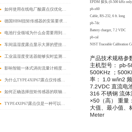
EPDM 探头 (0-500 kHz only
pb-s60
如何使用在线电厂酸露点仪优化电厂的化学管理？
Cable, RS-232, 6 ft. long
德国HBM扭矩传感器的安装要求及注意事项讲解
pb-7dc
Battery charger, 7.2 VDC
电池行业领域为什么会需要用到露点仪
pb-cal
NIST Traceable Calibration Ce
车间温湿度露点显示大屏的壁挂与吊装安装方式
工业温湿度变送器能够实时监测环境条件的变化
产品技术规格参
主机型号： pb-50
影响智能一体式涡街流量计精度的主要因素有哪些？
500KHz ；500
率： 1.0 w/in2
为什么TYPE4XIP67露点仪传感器不能用于静态测量？
7.2VDC 直流
如何正确选择扭矩传感器的联轴器？
316 不锈钢
流体
×50（高）
重量：
TYPE4XIP67露点仪是一种可以直接测量露点温度的仪器
大值、最小值、
Meter