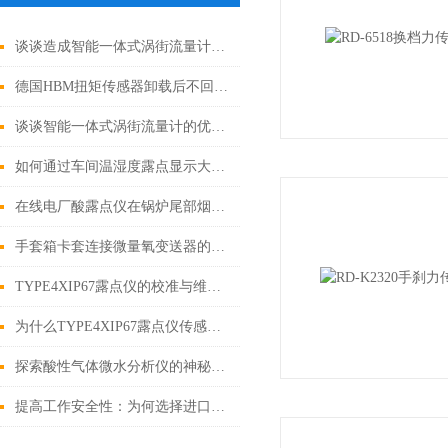
谈谈造成智能一体式涡街流量计计量精度降低的原因及解决方法
德国HBM扭矩传感器卸载后不回零的原因
谈谈智能一体式涡街流量计的优点与局限性
如何通过车间温湿度露点显示大屏提高工作舒适度？
在线电厂酸露点仪在锅炉尾部烟道防腐控制中的关键作用
手套箱卡套连接微量氧变送器的维护与保养
TYPE4XIP67露点仪的校准与维护秘诀
为什么TYPE4XIP67露点仪传感器不能用于静态测量？
探索酸性气体微水分析仪的神秘力量
提高工作安全性：为何选择进口便携式防爆热值仪？