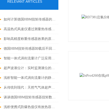
RELEVANT ARTICLES
如何计算德国HBM扭矩传感器的量程？
高温热式风速仪通过测量热传感器与环境之间的温差来计算风速
影响高精度称重传感器效果的原因有哪些?
德国HBM扭矩传感器卸载后不回零的原因
智能一体式涡街流量计广泛应用于工业控制和流程监测领域
超声波液位计：实时监测液位的可靠工具
浅析智能一体式涡街流量计的静态、动态及模拟检测方法
从传统到现代：天然气气体超声波流量计的演变之路
谈谈德国HBM扭矩传感器扭矩数值波动较大的原因
浅析便携式防爆热值仪有效热容量与量热仪精准度的关系