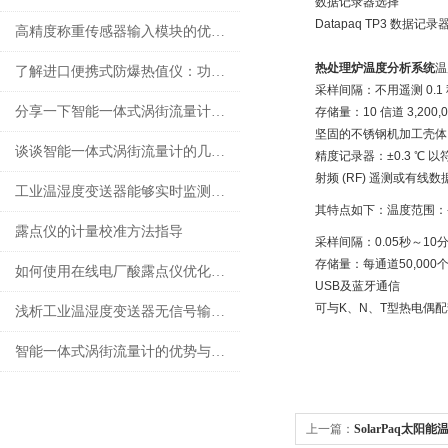
数据记录器选择
Datapaq TP3 数
高精度称重传感器输入模块的优势是什么？
热处理炉温度分析系统
温
了解进口便携式防爆热值仪：功能、原理和应用领域
采样间隔：不用遥测 0.1 
分享一下智能一体式涡街流量计检测旋涡频率的方法
存储量：10 信道 3,200,
坚固的不锈钢机加工壳体
谈谈智能一体式涡街流量计的几种补偿方法
精度记录器：±0.3 ℃ 
射频 (RF) 遥测或有
工业温湿度变送器能够实时监测环境条件的变化
其特点如下：温度范围：-2
露点仪的计量校准方法指导
采样间隔：0.05秒～10
存储量：每通道50,000
如何使用在线电厂酸露点仪优化电厂的化学管理？
USB及蓝牙通信
可与K、N、T型热电偶
浅析工业温湿度变送器无信号输出的原因
智能一体式涡街流量计的优势与适用场景说明
上一篇：
SolarPaq太阳