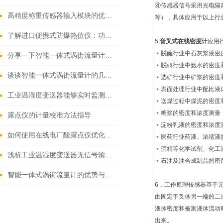
④传感器信号采用光电隔
高精度称重传感器输入模块的优势是什么？
等），具体应用于以上行
了解进口便携式防爆热值仪：功能、原理和应用领域
5.
音叉式在线密度计
应用
﹡脱硫行业中石灰浆液密
分享一下智能一体式涡街流量计检测旋涡频率的方法
﹡脱硝行业中氨水的密度
谈谈智能一体式涡街流量计的几种补偿方法
﹡选矿行业中矿浆的密度
﹡表面处理行业中配比液
工业温湿度变送器能够实时监测环境条件的变化
﹡送煤过程中煤泥的密度
﹡糖浆的密度和浓度测量
露点仪的计量校准方法指导
﹡淀粉乳液的密度和浓度
如何使用在线电厂酸露点仪优化电厂的化学管理？
﹡医药行业药液、浓缩液
﹡酒精等化学试剂、化工
浅析工业温湿度变送器无信号输出的原因
﹡石油及油合成制品的密
智能一体式涡街流量计的优势与适用场景说明
6．工作原理
传感器基于
由固定于叉体另一端的二
液体密度和被测液体流动
出来。