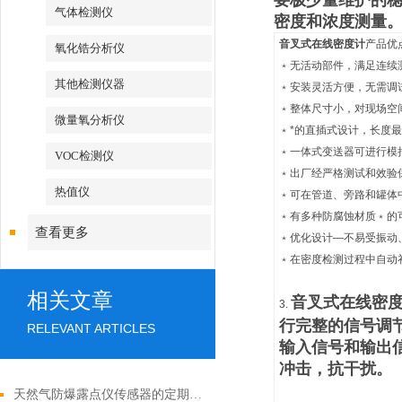
要极少量维护的稳
气体检测仪
密度和浓度测量
音叉式在线密度计
产品优
氧化锆分析仪
﹡无活动部件，满足连续
其他检测仪器
﹡安装灵活方便，无需调
﹡整体尺寸小，对现场空
微量氧分析仪
﹡*的直插式设计，长度最
﹡一体式变送器可进行模
VOC检测仪
﹡出厂经严格测试和效验
热值仪
﹡可在管道、旁路和罐体
﹡有多种防腐蚀材质
﹡
的
查看更多
﹡优化设计—不易受振动
﹡
在密度检测过程中自动
相关文章
音叉式在线密
3.
行完整的信号调
RELEVANT ARTICLES
输入信号和输出
冲击，抗干扰。
天然气防爆露点仪传感器的定期校准与维护规范