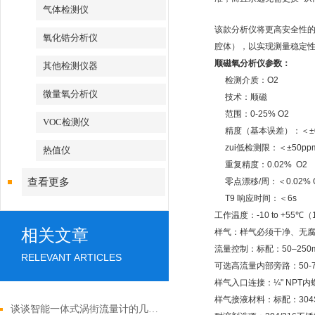
气体检测仪
该款分析仪将更高安全性的
氧化锆分析仪
腔体），以实现测量稳定
顺磁氧分析仪
参数：
其他检测仪器
检测介质：O2
微量氧分析仪
技术：顺磁
范围：0-25% O2
VOC检测仪
精度（基本误差）：＜±0.
zui低检测限：＜±50ppm
热值仪
重复精度：0.02% O2
查看更多
零点漂移/周：＜0.02% 
T9 响应时间：＜6s
工作温度：-10 to +55℃（14
相关文章
样气：样气必须干净、无
流量控制：标配：50–250m
RELEVANT ARTICLES
可选高流量内部旁路：50-70
样气入口连接：¼" NPT内
样气接液材料：标配：304S
谈谈智能一体式涡街流量计的几种补偿方法