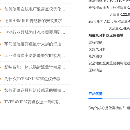
耐溶剂选项：304/316不
样气排放压力：标准流量-124
如何使用在线电厂酸露点仪优化电厂的化学管理？
大流量-122.8Kpa
德国HBM扭矩传感器的安装要求及注意事项讲解
zui大压力入口：标准流量-0.2
大流量-1.4kPa（0
电池行业领域为什么会需要用到露点仪
顺磁氧分析仪
应用领域
：
过程控制
车间温湿度露点显示大屏的壁挂与吊装安装方式
火炬气分析
工业温湿度变送器能够实时监测环境条件的变化
蒸汽回收
安全性能至关重要的氧化
影响智能一体式涡街流量计精度的主要因素有哪些？
原料清洁
为什么TYPE4XIP67露点仪传感器不能用于静态测量？
如何正确选择扭矩传感器的联轴器？
产品优势
TYPE4XIP67露点仪是一种可以直接测量露点温度的仪器
Oxy的核心是仕富梅的Z