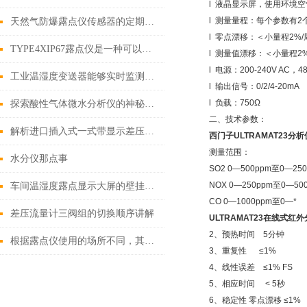
l 液晶显示屏，使用环境
l 测量量程：每个参数有2
天然气防爆露点仪传感器的定期校准与维护规范
l 零点漂移：＜小量程2%/
TYPE4XIP67露点仪是一种可以直接测量露点温度的仪器
l 测量值漂移：＜小量程2%
l 电源：200-240V AC，48
工业温湿度变送器能够实时监测环境条件的变化
l 输出信号：0/2/4-20mA
l 负载：750Ω
探索酸性气体微水分析仪的神秘力量
二、技术参数：
解析进口插入式一式带显示差压流量计的工作原理与特点
西门子ULTRAMAT23分析
测量范围：
水分仪那点事
SO2 0—500ppm至0—25
NOX 0—250ppm至0—50
车间温湿度露点显示大屏的壁挂与吊装安装方式
CO 0—1000ppm至0—*
差压流量计三阀组的切换顺序讲解
ULTRAMAT23在线式红
2、预热时间 5分钟
根据露点仪使用的场所不同，其选购的要点也不相同
3、重复性 ≤1%
4、线性误差 ≤1% FS
5、相应时间 < 5秒
6、稳定性 零点漂移 ≤1% 