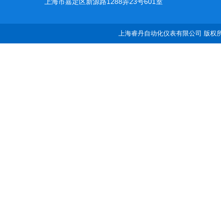
上海市嘉定区新源路1288弄23号601室
上海睿丹自动化仪表有限公司 版权所