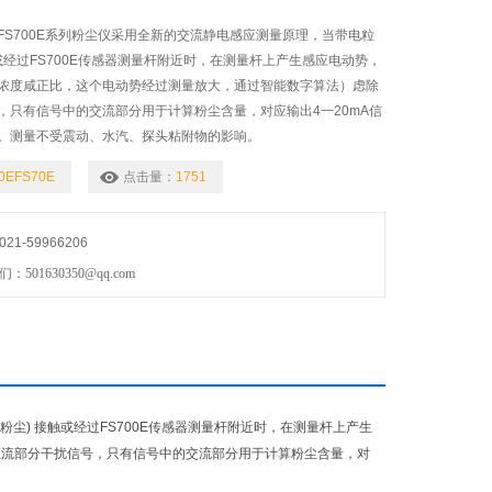
的FS700E系列粉尘仪采用全新的交流静电感应测量原理，当带电粒
或经过FS700E传感器测量杆附近时，在测量杆上产生感应电动势，
浓度咸正比，这个电动势经过测量放大，通过智能数字算法）虑除
，只有信号中的交流部分用于计算粉尘含量，对应输出4一20mA信
。测量不受震动、水汽、探头粘附物的影响。
0EFS70E
点击量：
1751
1-59966206
01630350@qq.com
 粉尘) 接触或经过FS700E传感器测量杆附近时，在测量杆上产生
直流部分干扰信号，只有信号中的交流部分用于计算粉尘含量，对