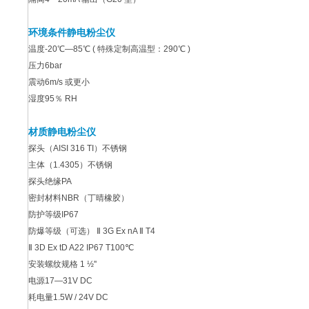
环境条件
静电粉尘仪
温度-20℃—85℃ ( 特殊定制高温型：290℃ )
压力6bar
震动6m/s 或更小
湿度95％ RH
材质
静电粉尘仪
探头（AISI 316 TI）不锈钢
主体（1.4305）不锈钢
探头绝缘PA
密封材料NBR（丁晴橡胶）
防护等级IP67
防爆等级（可选） Ⅱ 3G Ex nA Ⅱ T4
Ⅱ 3D Ex tD A22 IP67 T100℃
安装螺纹规格 1 ½''
电源17—31V DC
耗电量1.5W / 24V DC