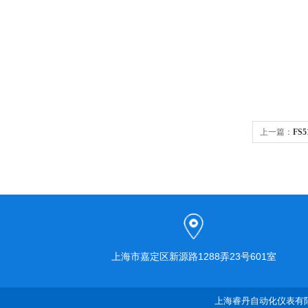
上一篇：
FS
上海市嘉定区新源路1288弄23号601室
上海睿丹自动化仪表有限