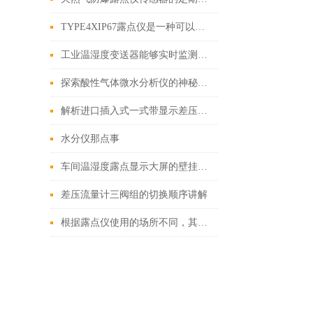
TYPE4XIP67露点仪是一种可以直接测量露点温度的仪器
工业温湿度变送器能够实时监测环境条件的变化
探索酸性气体微水分析仪的神秘力量
解析进口插入式一式带显示差压流量计的工作原理与特点
水分仪那点事
车间温湿度露点显示大屏的壁挂与吊装安装方式
差压流量计三阀组的切换顺序讲解
根据露点仪使用的场所不同，其选购的要点也不相同