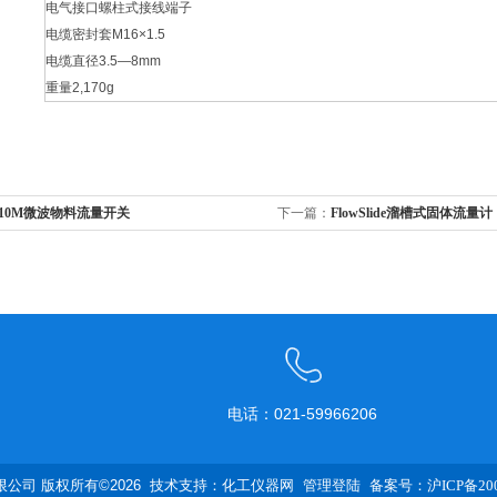
电气接口螺柱式接线端子
电缆密封套M16×1.5
电缆直径3.5—8mm
重量2,170g
510M微波物料流量开关
下一篇：
FlowSlide溜槽式固体流量计
电话：021-59966206
公司 版权所有©2026 技术支持：
化工仪器网
管理登陆
备案号：沪ICP备200