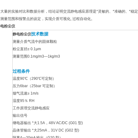
过大量的实验对比和数据分析，结论证明交流静电感应原理是*灵敏的、*准确的、*稳
测量范围和报警点的设定，实现介质可视化, 过程自动化。
静电粉尘仪
技术数据
静电粉尘仪
测量介质气流中的固体颗粒
粉尘直径≥ 0.1μm
测量范围0.1mg/m3—1kg/m3
过程条件
温度90℃（290℃可定制）
压力6bar（25bar 可定制）
烟气流速≥ 1m/s
湿度95％ RH
工作原理交流静电感应
输出信号
继电器输出 *大1.5A，48V AC/DC (G01 型)
晶体管输出 *大25mA，31V DC (G02 型)
隔离4—20mA 输出（G20 型）