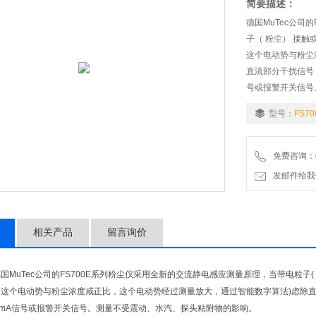
简要描述：
德国MuTec公司
子（ 粉尘） 接触
这个电动势与粉尘
直流部分干扰信号
号或报警开关信号
型号：
FS70
免费咨询：02
发邮件给我们：5
相关产品
留言询价
国MuTec公司的FS700E系列粉尘仪采用全新的交流静电感应测量原理，当带电粒子(
，这个电动势与粉尘浓度咸正比，这个电动势经过测量放大，通过智能数字算法)虑除
0mA信号或报警开关信号。测量不受震动、水汽、探头粘附物的影响。