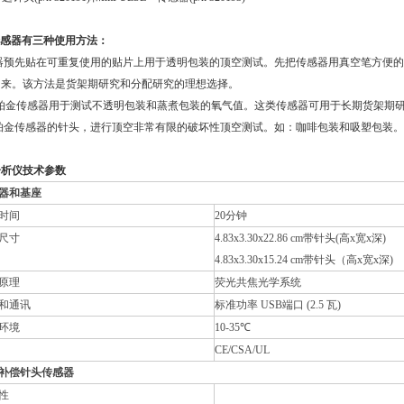
感器有三种使用方法：
器预先贴在可重复使用的贴片上用于透明包装的顶空测试。先把传感器用真空笔方便的
出来。该方法是货架期研究和分配研究的理想选择。
铂金传感器用于测试不透明包装和蒸煮包装的氧气值。这类传感器可用于长期货架期
铂金传感器的针头，进行顶空非常有限的破坏性顶空测试。如：咖啡包装和吸塑包装。
分析仪
技术参数
器和基座
时间
20
分钟
尺寸
4.83x3.30x22.86 cm
带针头(高x宽x深)
4.83x3.30x15.24 cm
带针头（高x宽x深)
原理
荧光共焦光学系统
和通讯
标准功率 USB端口 (2.5 瓦)
环境
10-35
℃
CE/CSA/UL
补偿针头传感器
性