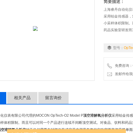
简要描述：
上海睿丹自动化仪表有
采用铂金传感器，
小采样体积限制。
药品实验室研发而
型号：
OpTe
免费咨询：02
发邮件给我们：5
相关产品
留言询价
仪表有限公司代理的MOCON OpTech-O2 Model P
顶空溶解氧分析仪
采用铂金传感
采样体积限制。而且可以对同一个产品进行连续不间断顶空测试。对食品、饮料和药品
顶空溶解氧分析仪
对于任何需要在封闭包装或容器内测量氧气的实验室而言都是简单而有