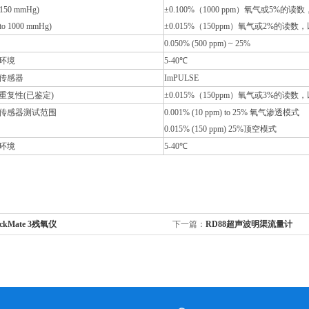
o 150 mmHg)
±0.100%（1000 ppm）氧气或5%的
 to 1000 mmHg)
±0.015%（150ppm）氧气或2%的读
0.050% (500 ppm) ~ 25%
环境
5-40
℃
传感器
ImPULSE
重复性(已鉴定)
±0.015%（150ppm）氧气或3%的读
传感器测试范围
0.001% (10 ppm) to 25%
氧气渗透模式
0.015% (150 ppm) 25%
顶空模式
环境
5-40
℃
eckMate 3残氧仪
下一篇：
RD88超声波明渠流量计