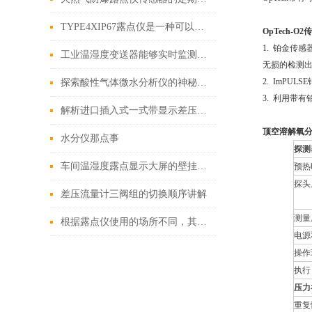
TYPE4XIP67露点仪是一种可以直接测量露点温度的仪器
OpTech-O2
传
1.
铂金传感
工业温湿度变送器能够实时监测环境条件的变化
无损的检测
2.
ImPULSE
探索酸性气体微水分析仪的神秘力量
3.
利用带有
解析进口插入式一式带显示差压流量计的工作原理与特点
顶空溶解氧
水分仪那点事
探测
车间温湿度露点显示大屏的壁挂与吊装安装方式
预热
探头
差压流量计三阀组的切换顺序讲解
测量
根据露点仪使用的场所不同，其选购的要点也不相同
电源
操作
执行
压力
重复