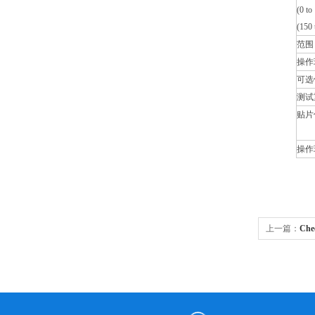
(0 t
(150
范围
操作
可选
测试
贴片
操作
上一篇：
Ch