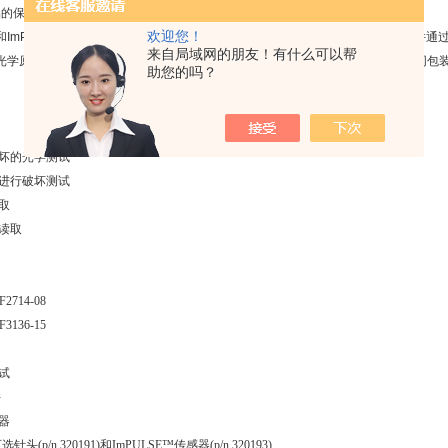
品的保质期测定。
欢迎您！
针头和ImPULSE™等附加配件传感器使OpTech能够在有限的顶空范围内测量氧气，并
来自局域网的朋友！有什么可以帮
使用光学原理测量氧气，意味着不从样品中提取任何气体，从而使其成为长期测试相同包
助您的吗？
坏的光学测试
进行破坏测试
取
读取
2714-08
3136-15
试
件
器
针头(p/n 320191)和ImPULSE™传感器(p/n 320193)