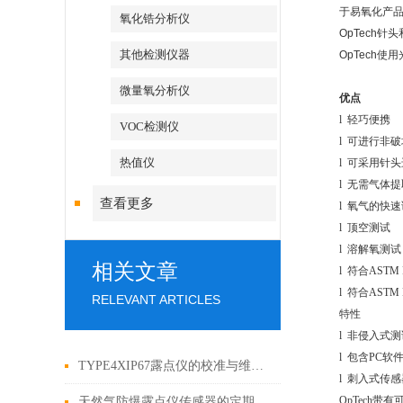
于易氧化产
氧化锆分析仪
OpTech
其他检测仪器
OpTech
微量氧分析仪
优点
l
轻巧便携
VOC检测仪
l
可进行非破
热值仪
l
可采用针头
l
无需气体提
查看更多
l
氧气的快速
l
顶空测试
l
溶解氧测试
相关文章
l
符合ASTM F
l
符合ASTM F
RELEVANT ARTICLES
特性
l
非侵入式测
l
包含PC软
TYPE4XIP67露点仪的校准与维护秘诀
l
刺入式传感
OpTech
带有可选
天然气防爆露点仪传感器的定期校准与维护规范