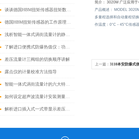
简介：
3020M 广泛应
谈谈德国HBM扭矩传感器扭矩数值波动较大的原因
产品概述： MODEL 
多量程选择和自动量程切换
德国HBM扭矩传感器的工作原理、应用领域以及优势说明
作温度：0°C－45°C传
浅析智能一体式涡街流量计的静态、动态及模拟检测方法
了解进口便携式防爆热值仪：功能、原理和应用领域
差压流量计三阀组的切换顺序讲解
上一篇：
3110本安防爆
露点仪的计量校准方法指导
智能一体式涡街流量计的六大特点，你了解多少？
如何设定超声波流量计安装测量点？
解析进口插入式一式带显示差压流量计的工作原理与特点