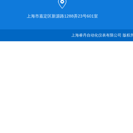
上海市嘉定区新源路1288弄23号601室
上海睿丹自动化仪表有限公司 版权所