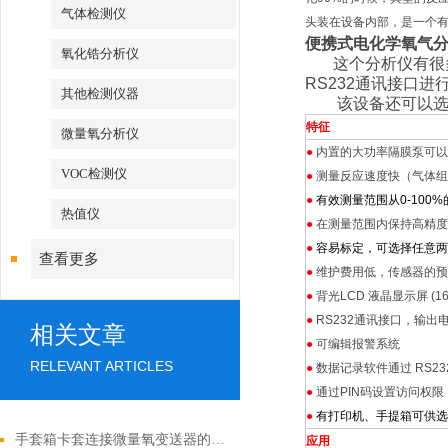
气体检测仪
头装在设备内部，是一个
便携式电化学氧气
氧化锆分析仪
这个分析仪有很多
RS232通讯接口
其他检测仪器
该设备还可以选配
特征
微量氧分析仪
●
内置的大功率隔膜泵可以
VOC检测仪
●
测量反应速度快（气体组
●
有效测量范围从0-100
热值仪
●
在测量范围内保持高精度 
●
容易标定，可选择任意两
查看更多
●
维护费用低，传感器的预期
●
背光LCD 液晶显示屏 (16
●
RS232通讯接口，输出电流
相关文章
●
可编辑报警系统
RELEVANT ARTICLES
●
数据记录软件通过 RS232
●
通过PIN码设置访问权限
●
有打印机、手提箱可供选
手套箱卡套连接微量氧变送器的维护与保养
应用