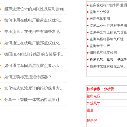
●
在实验过程中控制和监测
超声波液位计的局限性及应对措施
●
监测空分设备
●
医用气体监测
如何使用在线电厂酸露点仪优化电厂的化学管理？
●
监测工业生产过程中使用
差压流量计在使用中有哪些常见的故障？
●
监测手套箱上的氧气含量
●
监测高压临界氧气环境
如何通过在线电厂酸露点仪优化电厂环境管理？
●
监测食品生产
●
钢瓶氧气纯度检测
德国HBM扭矩传感器的安装要求及注意事项讲解
●
检测氢气、氦气、甲烷等
如何通过车间温湿度露点显示大屏提高工作舒适度？
●
检测挥发性有机化合物、
如何正确标定扭矩传感器？
氧化锆式氧浓度计的维护保养方式方法
技术参数：分析仪
输出电压
分享一下智能一体式涡街流量计检测旋涡频率的方法
外观尺寸
重量
显示屏