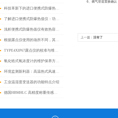
6、燃气管道置换确认
科技革新下的进口便携式防爆热值仪：未来趋势解析
了解进口便携式防爆热值仪：功能、原理和应用领域
浅析便携式防爆热值仪有效热容量与量热仪精准度的关系
上一篇：
没有了
根据露点仪使用的场所不同，其选购的要点也不相同
TYPE4XIP67露点仪的校准与维护秘诀
氧化锆式氧浓度计的维护保养方式方法
环境监测新利器：高温热式风速仪的应用解析
工业温湿度变送器的功能特点介绍
德国HBMHLC 高精度称重传感器：工业级精确控制利器