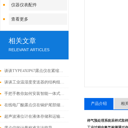
仪器仪表配件
查看更多
相关文章
RELEVANT ARTICLES
谈谈TYPE4XIP67露点仪在紧缩空气湿度测量中的应用
谈谈工业温湿度变送器的结构组成及其作用说明
手把手教你如何安装智能一体式涡街流量计
产品介绍
相
在线电厂酸露点仪在锅炉尾部烟道防腐控制中的关键作用
超声波液位计在液体存储和运输中的应用说明
样气预处理系统
采样式取
工业过程中氧气检测通过
露点仪的计量校准方法指导