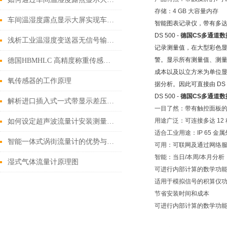
存储：4 GB 大容量内存
车间温湿度露点显示大屏实现车间环境温湿度动态监控
智能图表记录仪，带有多达 
DS 500 -
德国CS多通道数
浅析工业温湿度变送器无信号输出的原因
记录测量值，在大型彩色显示
警。显示所有测量值、测量
德国HBMHLC 高精度称重传感器：工业级精确控制利器
成本以及以立方米为单位显
氧传感器的工作原理
据分析。因此可直接由 DS
DS 500 -
德国CS多通道数
解析进口插入式一式带显示差压流量计的工作原理与特点
一目了然：带有触控面板的 
用途广泛：可连接多达 12
如何设定超声波流量计安装测量点？
适合工业用途：IP 65 
智能一体式涡街流量计的优势与适用场景说明
可用：可联网及通过网络
智能：当日/本周/本月分析
湿式气体流量计原理图
可进行内部计算的数学功
适用于模拟信号的积算仪
节省安装时间和成本
可进行内部计算的数学功